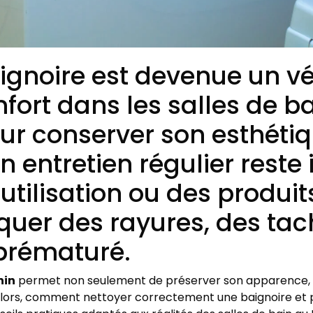
aignoire est devenue un vé
fort dans les salles de b
r conserver son esthétiq
un entretien régulier reste
tilisation ou des produi
uer des rayures, des tac
prématuré.
nin
permet non seulement de préserver son apparence, m
. Alors, comment nettoyer correctement une baignoire et 