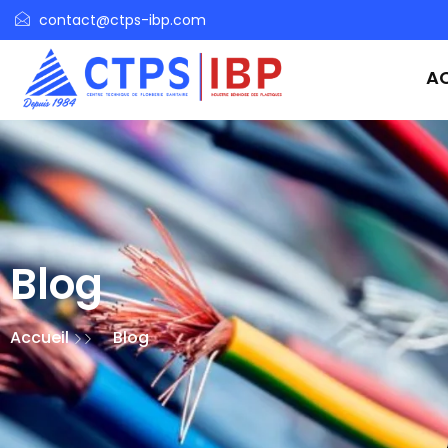
contact@ctps-ibp.com
AC
Blog
Accueil
Blog