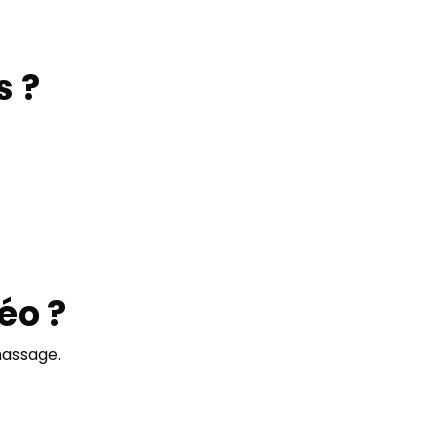
s ?
éo ?
massage.