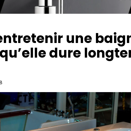
tretenir une baign
 qu’elle dure longt
58