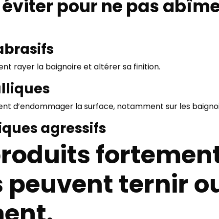
 éviter pour ne pas abîme
abrasifs
t rayer la baignoire et altérer sa finition.
lliques
uent d’endommager la surface, notamment sur les baignoi
iques agressifs
produits fortemen
peuvent ternir ou
ment.