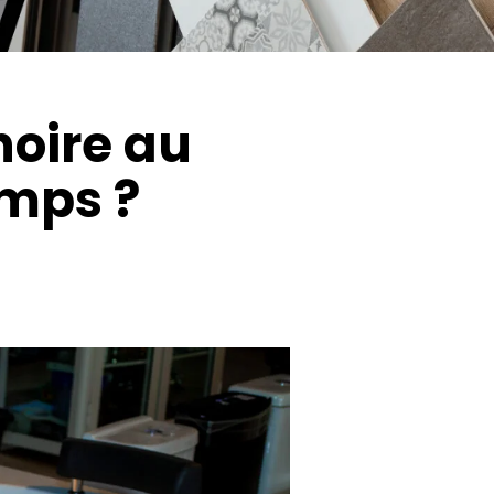
oire au
emps ?