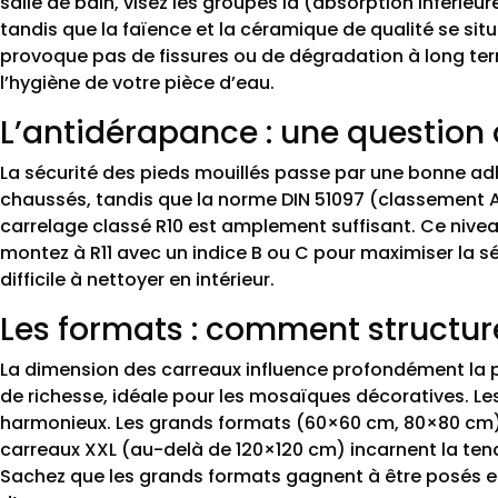
salle de bain, visez les groupes Ia (absorption inférieur
tandis que la faïence et la céramique de qualité se si
provoque pas de fissures ou de dégradation à long term
l’hygiène de votre pièce d’eau.
L’antidérapance : une question 
La sécurité des pieds mouillés passe par une bonne ad
chaussés, tandis que la norme DIN 51097 (classement A, 
carrelage classé R10 est amplement suffisant. Ce nivea
montez à R11 avec un indice B ou C pour maximiser la s
difficile à nettoyer en intérieur.
Les formats : comment structur
La dimension des carreaux influence profondément la p
de richesse, idéale pour les mosaïques décoratives. L
harmonieux. Les grands formats (60×60 cm, 80×80 cm) o
carreaux XXL (au-delà de 120×120 cm) incarnent la ten
Sachez que les grands formats gagnent à être posés en 