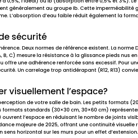
e à 0,5%, l’idéal) ou Ib (absorption entre 0,5% et 3%). L
tuent généralement au groupe Ib. Cette imperméabilité g
e. L’absorption d’eau faible réduit également la format
de sécurité
hérence. Deux normes de référence existent. La norme D
B, C) mesure la résistance à la glissance pieds nus en 
u offre une adhérence renforcée sans excessif. Pour une
écurité. Un carrelage trop antidérapant (R12, R13) conv
er visuellement l’espace?
erception de votre salle de bain. Les petits formats (
es formats standards (30×30 cm, 30×60 cm) représentent
uvrent l’espace en réduisant le nombre de joints visi
dance majeure de 2025, offrant une continuité visuelle
sens horizontal sur les murs pour un effet d’extension.