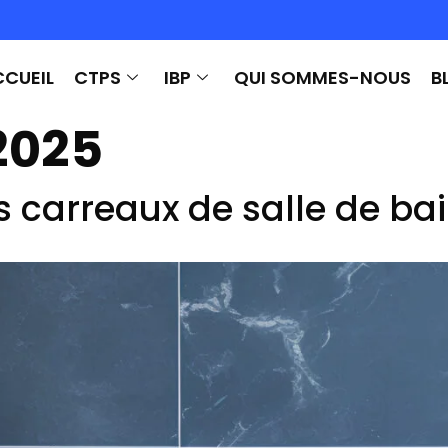
CUEIL
CTPS
IBP
QUI SOMMES-NOUS
B
2025
carreaux de salle de bain