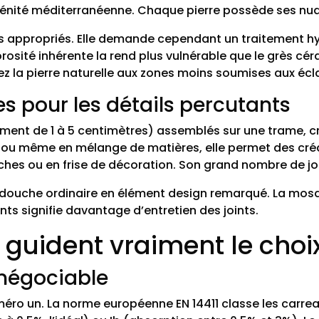
érénité méditerranéenne. Chaque pierre possède ses nua
oins appropriés. Elle demande cependant un traitement h
orosité inhérente la rend plus vulnérable que le grès cé
z la pierre naturelle aux zones moins soumises aux écl
es pour les détails percutants
nt de 1 à 5 centimètres) assemblés sur une trame, cré
e ou même en mélange de matières, elle permet des créa
ches ou en frise de décoration. Son grand nombre de jo
ne douche ordinaire en élément design remarqué. La m
nts signifie davantage d’entretien des joints.
 guident vraiment le choi
-négociable
uméro un. La norme européenne EN 14411 classe les carrea