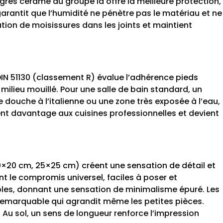
e grès cérame du groupe Ia offre la meilleure protection,
arantit que l’humidité ne pénètre pas le matériau et ne
ion de moisissures dans les joints et maintient
IN 51130 (classement R) évalue l’adhérence pieds
milieu mouillé. Pour une salle de bain standard, un
 douche à l’italienne ou une zone très exposée à l’eau,
ient davantage aux cuisines professionnelles et devient
20×20 cm, 25×25 cm) créent une sensation de détail et
 le compromis universel, faciles à poser et
bles, donnant une sensation de minimalisme épuré. Les
 remarquable qui agrandit même les petites pièces.
 Au sol, un sens de longueur renforce l’impression