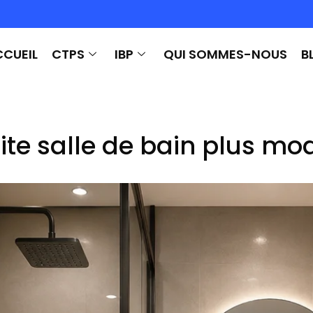
CUEIL
CTPS
IBP
QUI SOMMES-NOUS
B
e salle de bain plus mod